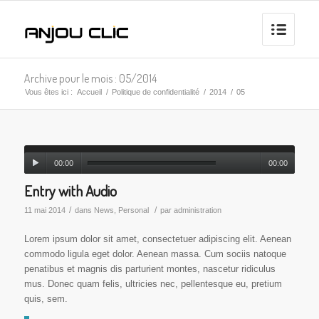
Archive pour le mois : 05/2014
Vous êtes ici :
Accueil
/
Politique de confidentialité
/
2014
/
05
00:00
00:00
Entry with Audio
/
/
11 mai 2014
dans
News
,
Personal
par
administration
Lorem ipsum dolor sit amet, consectetuer adipiscing elit. Aenean
commodo ligula eget dolor. Aenean massa. Cum sociis natoque
penatibus et magnis dis parturient montes, nascetur ridiculus
mus. Donec quam felis, ultricies nec, pellentesque eu, pretium
quis, sem.