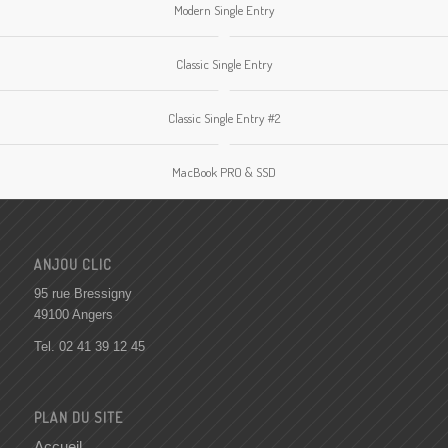
Modern Single Entry
Classic Single Entry
Classic Single Entry #2
MacBook PRO & SSD
ANJOU CLIC
95 rue Bressigny
49100 Angers
Tel.
02 41 39 12 45
PLAN DU SITE
Accueil