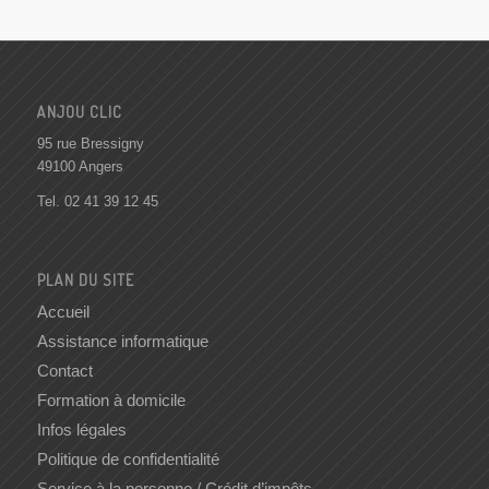
ANJOU CLIC
95 rue Bressigny
49100 Angers
Tel.
02 41 39 12 45
PLAN DU SITE
Accueil
Assistance informatique
Contact
Formation à domicile
Infos légales
Politique de confidentialité
Service à la personne / Crédit d’impôts