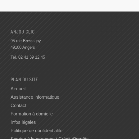
ANJOU CLIC
95 rue Bressigny
49100 Angers
Tel.
02 41 39 12 45
PLAN DU SITE
Accueil
Assistance informatique
Contact
Formation à domicile
Infos légales
Politique de confidentialité
Service à la personne / Crédit d’impôts