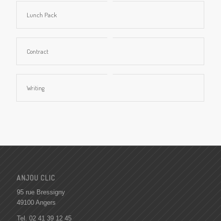
Lunch Pack
Contract
Writing
ANJOU CLIC
95 rue Bressigny
49100 Angers
Tel.
02 41 39 12 45